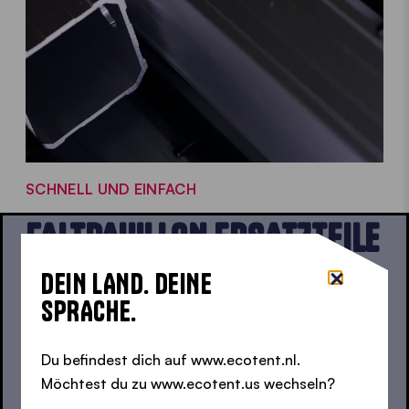
SCHNELL UND EINFACH
FALTPAVILLON ERSATZTEILE
ANFRAGEN
DEIN LAND. DEINE
SPRACHE.
Um das richtige Ersatzteil zu finden, genügt es,
einen unserer Ecotent-Experten zu kontaktieren. Als
Du befindest dich auf www.ecotent.nl.
Hersteller haben wir immer alle Ersatzteile auf Lager,
Möchtest du zu www.ecotent.us wechseln?
so dass alle beschädigten Teile schnell ersetzt