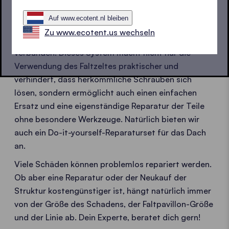
werden können.
Auf www.ecotent.nl bleiben
In unseren Faltpavillons sind alle Strukturelemente
Zu www.ecotent.us wechseln
durch ein patentiertes Bolzensystem miteinander
verbunden. Dieses System macht nicht nur die
Verwendung des Faltzeltes praktischer und
verhindert, dass herkömmliche Schrauben sich
lösen, sondern ermöglicht auch einen einfachen
Ersatz und eine eigenständige Reparatur der Teile
ohne besondere Werkzeuge. Natürlich bieten wir
auch ein Do-it-yourself-Reparaturset für das Dach
an.
Viele Schäden können problemlos repariert werden.
Ob aber eine Reparatur oder der Neukauf der
Struktur kostengünstiger ist, hängt natürlich immer
von der Größe des Schadens, der Faltpavillon-Größe
und der Linie ab. Dein Experte, beratet dich gern!