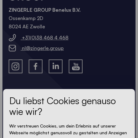
ZINGERLE GROUP Benelux B.V.
Ossenkamp 2D
8024 AE Zwolle
+31(0)38 468 4 468
nl@zingerle.group
Lass dir nichts entgehen
Du liebst Cookies genauso
wie wir?
Immer up-to-date. Kein Spam! Wir halten uns kurz.
Knackig und kompakt - wie unsere Zelte.
Wir verstreuen Cookies, um dein Erlebnis auf unserer
Webseite möglichst genussvoll zu gestalten und Anzeigen