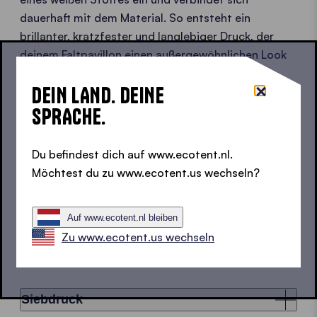
dauerhaft mit dem Material. So entsteht ein
brillanter, kratzfester und langlebiger Druck, der
deinem Faltpavillon einen außergewöhnlichen Look
verleiht und jedes Abenteuer mitmacht. Diese
DEIN LAND. DEINE
Technik eignet sich perfekt, um dein Setup
individuell zu gestalten und dein Design ohne
SPRACHE.
Grenzen umzusetzen. Bei allen
sublimationsbedruckten Dächern und Seitenwänden
Du befindest dich auf www.ecotent.nl.
wird immer ein hellgrauer Faden verwendet. Bei
Möchtest du zu www.ecotent.us wechseln?
Dächern kommt auf der Außenseite zusätzlich eine
hellgraue Bordüre zum Einsatz.
Auf www.ecotent.nl bleiben
Zu www.ecotent.us wechseln
Thermotransferdruck
Siebdruck