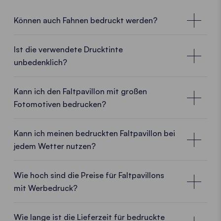
Können auch Fahnen bedruckt werden?
Ist die verwendete Drucktinte
unbedenklich?
Zertifizierte und geprüfte Drucktinten
Kann ich den Faltpavillon mit großen
Fotomotiven bedrucken?
Unsere Drucktinten sind nach
OEKO TEX ECO
PASSPORT zertifiziert
und damit auf Schadstoffe
geprüft sowie für eine
sichere und
Kann ich meinen bedruckten Faltpavillon bei
verantwortungsvolle Textilproduktion
geeignet.
jedem Wetter nutzen?
Wie hoch sind die Preise für Faltpavillons
ALLE ZERTIFIZIERUNGEN ANZEIGEN
mit Werbedruck?
Preise für Faltpavillons mit Druck
Bedruckte Fahnen für mehr Sichtbarkeit!
Wie lange ist die Lieferzeit für bedruckte