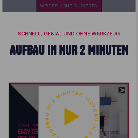
WEITER KONFIGURIEREN
SCHNELL, GENIAL UND OHNE WERKZEUG
AUFBAU IN NUR 2 MINUTEN
AUFBAU IN 2 MINUTEN • AUFBAU IN 2 MINUTEN •