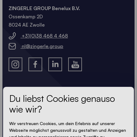
ZINGERLE GROUP Benelux B.V.
Ossenkamp 2D
8024 AE Zwolle
+31(0)38 468 4 468
nl@zingerle.group
Lass dir nichts entgehen
Du liebst Cookies genauso
wie wir?
Immer up-to-date. Kein Spam! Wir halten uns kurz.
Knackig und kompakt - wie unsere Zelte.
Wir verstreuen Cookies, um dein Erlebnis auf unserer
Webseite möglichst genussvoll zu gestalten und Anzeigen
und Inhalte zu personalisieren sowie Zugriffe zu