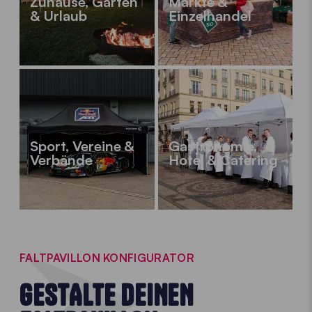
Zuhause, Garten
Märkte &
& Urlaub
Einzelhandel
Sport, Vereine &
Gastronomie,
Verbände
Hotel & Catering
FALTPAVILLON KONFIGURATOR
GESTALTE DEINEN