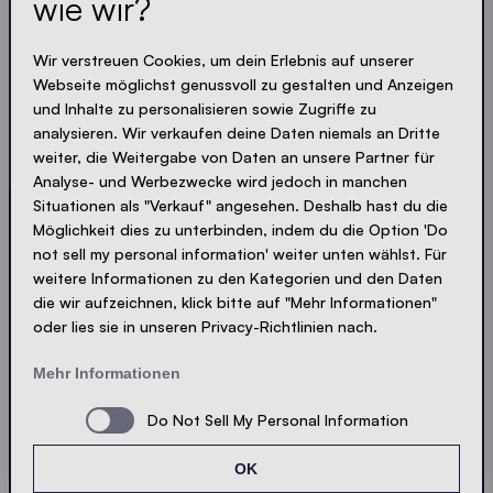
wie wir?
Immer up-to-date. Kein Spam! Wir halten uns kurz.
Knackig und kompakt - wie unsere Zelte.
Wir verstreuen Cookies, um dein Erlebnis auf unserer
Webseite möglichst genussvoll zu gestalten und Anzeigen
LOADING - LOADING - LOADING - LOADING -
und Inhalte zu personalisieren sowie Zugriffe zu
analysieren. Wir verkaufen deine Daten niemals an Dritte
PRIVACY AKZEPTIEREN
weiter, die Weitergabe von Daten an unsere Partner für
Analyse- und Werbezwecke wird jedoch in manchen
Situationen als "Verkauf" angesehen. Deshalb hast du die
Möglichkeit dies zu unterbinden, indem du die Option 'Do
not sell my personal information' weiter unten wählst. Für
Absenden
weitere Informationen zu den Kategorien und den Daten
die wir aufzeichnen, klick bitte auf "Mehr Informationen"
oder lies sie in unseren Privacy-Richtlinien nach.
© Ecotent®
Katalog
Impressum
Datenschutz
Mehr Informationen
Cookies
Kontakt
Sitemap
Do Not Sell My Personal Information
OK