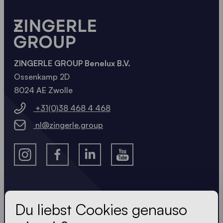
Unser Tipp:
Für eine besonders hohe
Standfestigkeit lassen sich die
Befestigungslösungen
miteinander kombinieren
,
zum Beispiel Gewichte in Verbindung mit
Abspannungen.
ZINGERLE GROUP Benelux B.V.
Ossenkamp 2D
8024 AE Zwolle
+31(0)38 468 4 468
nl@zingerle.group
Lass dir nichts entgehen
Du liebst Cookies genauso