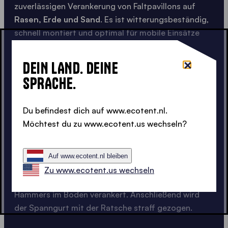
zuverlässigen Verankerung von Faltpavillons auf
Rasen, Erde und Sand
. Es ist witterungsbeständig,
schnell montiert und optimal für mobile Einsätze
geeignet.
DEIN LAND. DEINE
Erhältlich als
4er- oder 6er-Set
SPRACHE.
Komplettset mit
Spanngurten, Heringen und
Hammer
Stabile Fixierung auch bei Wind
Du befindest dich auf www.ecotent.nl.
Schnelle Montage ohne Vorkenntnisse
Möchtest du zu www.ecotent.us wechseln?
Anwendung:
Die Spanngurte werden an den
vorgesehenen Schlaufen am Pavillondach befestigt
Auf www.ecotent.nl bleiben
und mit Karabinern an den Heringen eingehängt. Die
Zu www.ecotent.us wechseln
Heringe werden mithilfe des mitgelieferten
Hammers im Boden verankert. Anschließend wird
der Spanngurt mit der Ratsche straff gezogen.