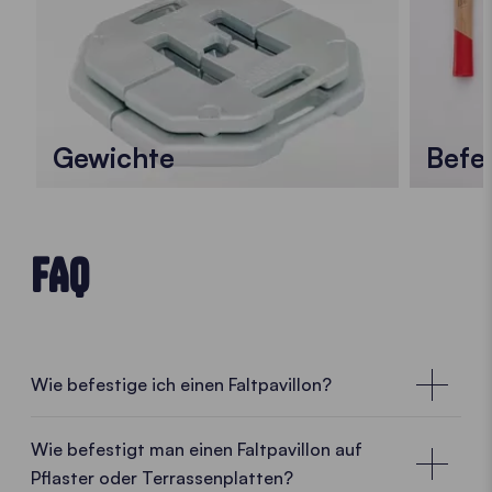
Gewichte
Befe
FAQ
Wie befestige ich einen Faltpavillon?
Stabile Faltpavillons dank effizienter
Befestigungsmethoden
Wie befestigt man einen Faltpavillon auf
Pflaster oder Terrassenplatten?