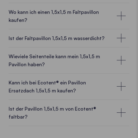
Wo kann ich einen 1,5x1,5 m Faltpavillon
kaufen?
Lokale Kundenberater:innen in deiner Nähe
Ist der Faltpavillon 1,5x1,5 m wasserdicht?
Mit einem
Faltpavillon 1,5x1,5 m
von Ecotent®
entscheidest du dich für ein
hochwertiges Faltzelt
Wieviele Seitenteile kann mein 1,5x1,5 m
direkt vom Hersteller.
Und damit für viele Vorteile.
Pavillon haben?
Herstellererfahrung, europäische Fertigung
und
Know-how
treffen auf
frische Ideen
und ein
Kann ich bei Ecotent® ein Pavillon
dynamisches Team.
Verkaufsmitarbeiter:innen
Ersatzdach 1,5x1,5 m kaufen?
direkt in deiner Nähe beraten dich gerne vor Ort.
Ein Leben lang
Ist der Pavillon 1,5x1,5 m von Ecotent®
WO DU UNS FINDEST
faltbar?
Du hast ein neues Logo oder ein Sturm hat dein
Faltpavillon-Dach zerrissen? Kein Problem. Wir
liefern dir in kürzester Zeit ein Ersatzdach für deinen