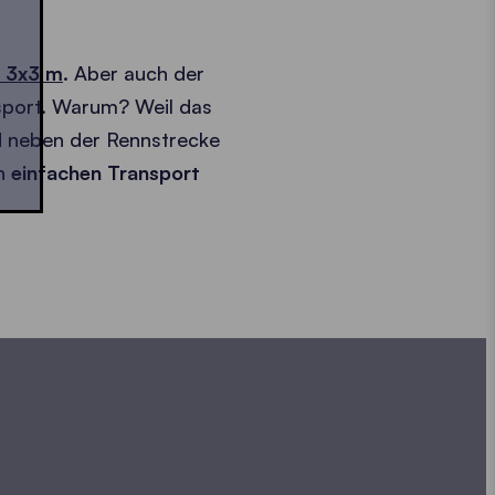
n 3x3 m
.
Aber auch der
sport. Warum? Weil das
d neben der Rennstrecke
en
einfachen Transport