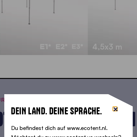
4,5x3 m
ÜR DEN RENNSPORT
DEIN LAND. DEINE SPRACHE.
OTORSPORT-PAVILLON
Du befindest dich auf www.ecotent.nl.