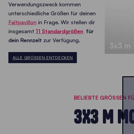
Verwendungszweck kommen
unterschiedliche Größen für deinen
Faltpavillon
in Frage. Wir stellen dir
insgesamt
11 Standardgrößen
für
dein Rennzelt
zur Verfügung.
3x3 m
ALLE GRÖSSEN ENTDECKEN
BELIEBTE GRÖSSEN F
3X3 M M