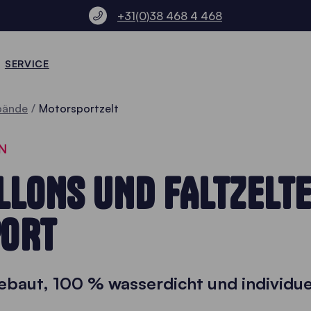
+31(0)38 468 4 468
SERVICE
rbände
Motorsportzelt
N
LLONS UND FALTZELTE
ORT
ebaut, 100 % wasserdicht und individu