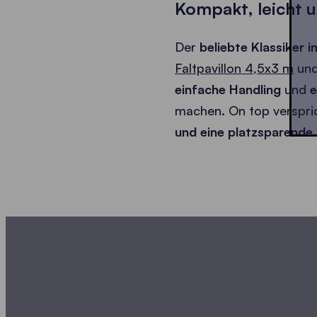
Kompakt, leicht u
Der
beliebte Klassiker 
Faltpavillon 4,5x3 m
und
einfache Handling
und
e
machen. On top verspri
und eine platzsparende