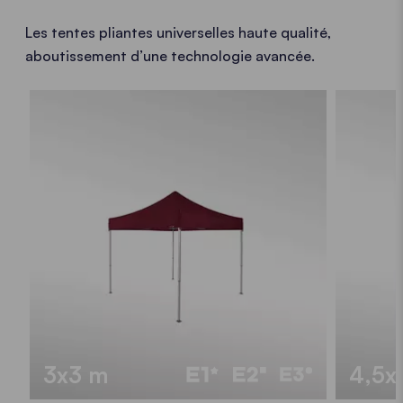
Les tentes pliantes universelles haute qualité,
aboutissement d’une technologie avancée.
3x3 m
4,5x