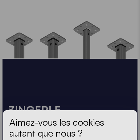
Aimez-vous les cookies
autant que nous ?
ZINGERLE GROUP Benelux B.V.