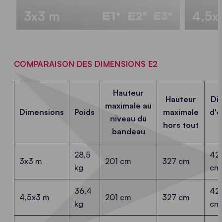
3x3 m
4,5x
COMPARAISON DES DIMENSIONS E2
Hauteur
Hauteur
Di
maximale au
Dimensions
Poids
maximale
d'
niveau du
hors tout
bandeau
28,5
42
3x3 m
201 cm
327 cm
kg
cm
36,4
42
4,5x3 m
201 cm
327 cm
kg
cm