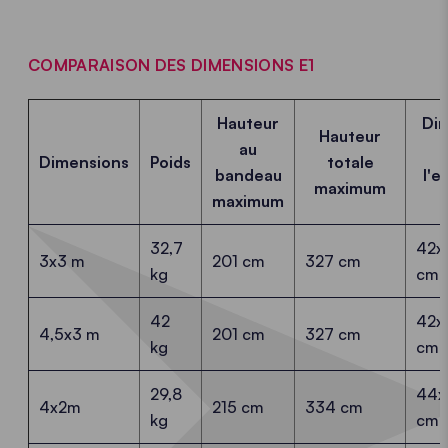
COMPARAISON DES DIMENSIONS E1
Hauteur
Di
Hauteur
au
Dimensions
Poids
totale
bandeau
l'e
maximum
maximum
32,7
42x
3x3 m
201 cm
327 cm
kg
cm
42
42x
4,5x3 m
201 cm
327 cm
kg
cm
29,8
44x
4x2m
215 cm
334 cm
kg
cm