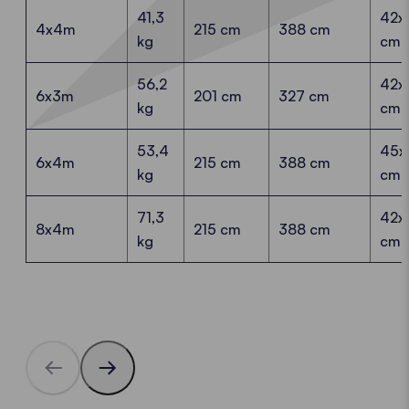
41,3
42x
4x4m
215 cm
388 cm
kg
cm
56,2
42x
6x3m
201 cm
327 cm
kg
cm
53,4
45x
6x4m
215 cm
388 cm
kg
cm
71,3
42x
8x4m
215 cm
388 cm
kg
cm