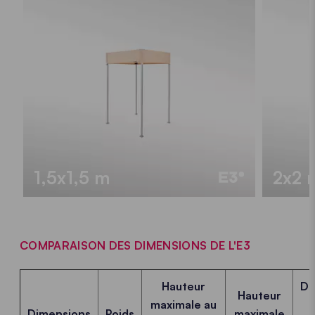
1,5x1,5 m
2x2 
COMPARAISON DES DIMENSIONS DE L'E3
Hauteur
Di
Hauteur
maximale au
Dimensions
Poids
maximale