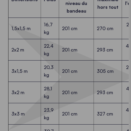
niveau du
l'
hors tout
bandeau
16,7
2
1,5x1,5 m
201 cm
270 cm
kg
22,4
4
2x2 m
201 cm
293 cm
kg
20,3
2
3x1,5 m
201 cm
305 cm
kg
28,1
4
3x2 m
201 cm
293 cm
kg
23,9
4
3x3 m
201 cm
327 cm
kg