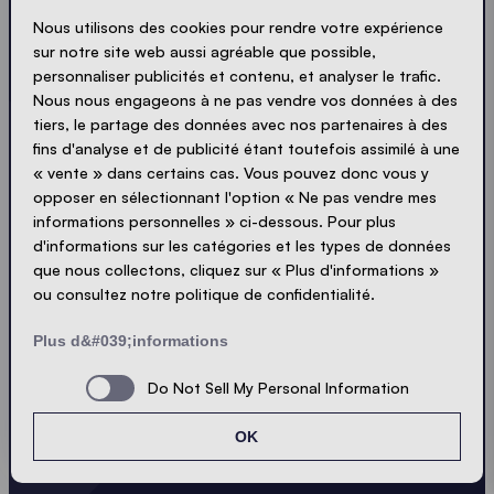
Ossenkamp 2D
Nous utilisons des cookies pour rendre votre expérience
8024 AE Zwolle
sur notre site web aussi agréable que possible,
+31(0)38 468 4 468
personnaliser publicités et contenu, et analyser le trafic.
Nous nous engageons à ne pas vendre vos données à des
nl@zingerle.group
tiers, le partage des données avec nos partenaires à des
fins d'analyse et de publicité étant toutefois assimilé à une
« vente » dans certains cas. Vous pouvez donc vous y
opposer en sélectionnant l'option « Ne pas vendre mes
informations personnelles » ci-dessous. Pour plus
d'informations sur les catégories et les types de données
que nous collectons, cliquez sur « Plus d'informations »
Obtenez les dernières
ou consultez notre politique de confidentialité.
nouvelles.
Plus d&#039;informations
Do Not Sell My Personal Information
Toujours à jour. Pas de spam ! Nous sommes brefs
et percutants. Tout comme nos tentes.
OK