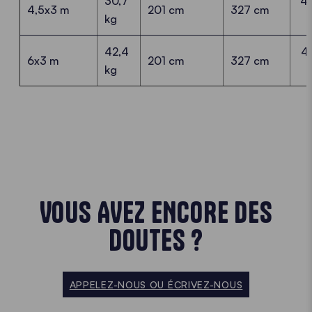
30,7
4
4,5x3 m
201 cm
327 cm
kg
42,4
4
6x3 m
201 cm
327 cm
kg
VOUS AVEZ ENCORE DES
DOUTES ?
APPELEZ-NOUS OU ÉCRIVEZ-NOUS