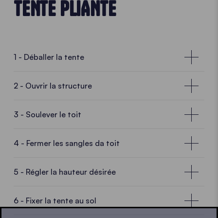
TENTE PLIANTE
ciseaux centraux, ou la refermer si vous n’utilisez
pas la tente immédiatement.
1 - Déballer la tente
2 - Ouvrir la structure
3 - Soulever le toit
4 - Fermer les sangles da toit
5 - Régler la hauteur désirée
6 - Fixer la tente au sol