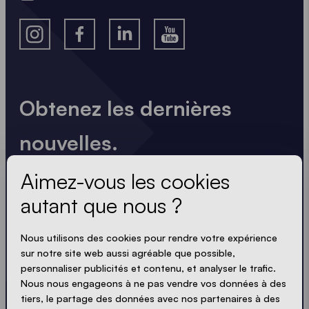
Obtenez les dernières
nouvelles.
Toujours à jour. Pas de spam ! Nous sommes brefs
Aimez-vous les cookies
et percutants. Tout comme nos tentes.
autant que nous ?
LOADING - LOADING - LOADING - LOADING -
Nous utilisons des cookies pour rendre votre expérience
sur notre site web aussi agréable que possible,
ACCEPTER LA POLITIQUE DE PROTECTION
personnaliser publicités et contenu, et analyser le trafic.
PRIVACY
Nous nous engageons à ne pas vendre vos données à des
tiers, le partage des données avec nos partenaires à des