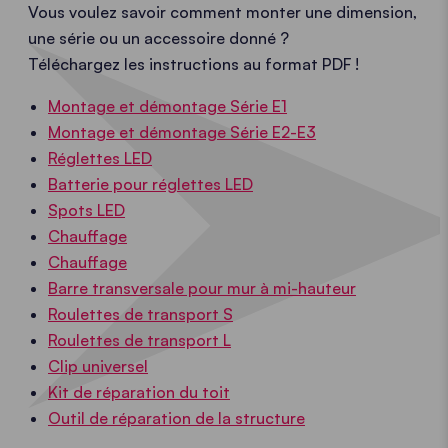
Vous voulez savoir comment monter une dimension,
ressort, puis pousser le haut du pied vers le bas.
une série ou un accessoire donné ?
Répéter l'opération sur les quatre pieds.
Téléchargez les instructions au format PDF !
Ouvrir les sangles situées aux quatre côtés du toit
Montage et démontage Série E1
et replier les bandes velcro sur elles-mêmes.
Montage et démontage Série E2-E3
Soulever ensuite légèrement les ciseaux d'angle et
Soulever légèrement la tente au moyen des ciseaux
Réglettes LED
appuyer sur le bouton rouge pour déverrouiller la
centraux et pousser pour la refermer. Ne pas
Batterie pour réglettes LED
structure ; répéter l'opération aux quatre angles.
pousser les pieds !
Ouvrir le sac de transport et l’enfiler sur la tente
Spots LED
Grâce au mécanisme intelligent, la structure se
avant de le fermer au moyen de la sangle et de la
Chauffage
débloque de manière sécurisée, mais sans
courroie inférieure.
Pour éviter toute tache
Chauffage
s’effondrer.
d'humidité, ne refermer le toit qu’une fois
Barre transversale pour mur à mi-hauteur
parfaitement sec !
Roulettes de transport S
Roulettes de transport L
Clip universel
Kit de réparation du toit
Outil de réparation de la structure